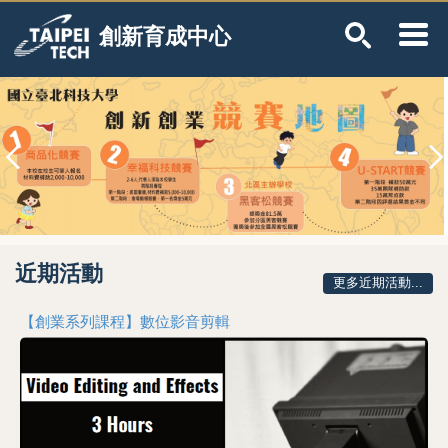
跳
創新育成中心
到
主
要
內
更多...
容
區
近期活動
更多近期活動...
【創業系列課程】數位影音剪輯