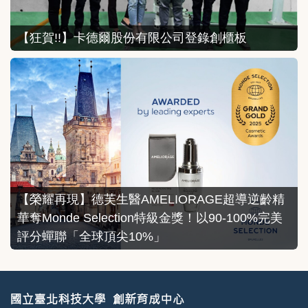
【狂賀!!】卡德爾股份有限公司登錄創櫃板
【榮耀再現】德芙生醫AMELIORAGE超導逆齡精
華奪Monde Selection特級金獎！以90-100%完美
評分蟬聯「全球頂尖10%」