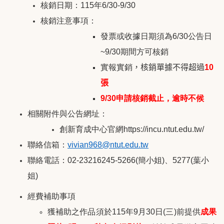
核銷日期：115年6/30-9/30
核銷注意事項：
發票或收據日期須為6/30公告日
~9/30期間方可核銷
實報實銷
，核銷單據不得超過
10
張
9/30
申請核銷截止，逾時不候
相關附件與公告網址：
創新育成中心官網https://incu.ntut.edu.tw/
聯絡信箱：
vivian968@ntut.edu.tw
聯絡電話：02-23216245-5266(簡小姐)
、
5277(
葉小
姐)
經費補助事項
獲補助之作品須於115年9月30日(三)前提供
成果