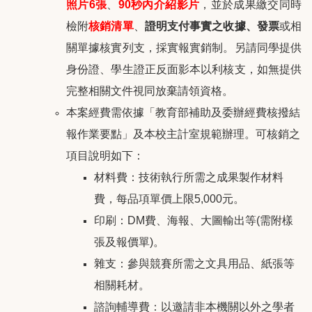
照片6張
、
90
秒內介紹影片
，並於成果繳交同時
檢附
核銷清單
、
證明支付事實之收據、發票
或相
關單據核實列支，採實報實銷制。另請同學提供
身份證
、
學生證正反面影本以利核支，如無提供
完整相關文件視同放棄請領資格。
本案經費需依據「教育部補助及委辦經費核撥結
報作業要點」及本校主計室規範辦理。可核銷之
項目說明如下：
材料費：技術執行所需之成果製作材料
費，每品項單價上限5,000元。
印刷：DM費、海報、大圖輸出等(需附樣
張及報價單)。
雜支：參與競賽所需之文具用品、紙張等
相關耗材。
諮詢輔導費：以邀請非本機關以外之學者