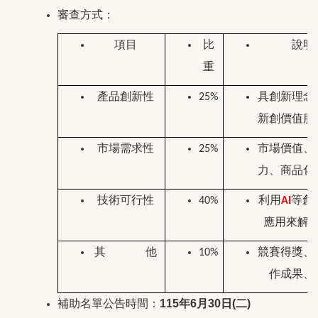
審查方式：
項目
比
說明
重
產品創新性
具創新理念
25%
新創價值服
市場需求性
市場價值
、
25%
力
、
商品化
技術可行性
利用
等創
40%
AI
應用來解
其
他
競賽得獎
、
10%
作成果
、
補助名單公告時間：
115年6月30日(二)