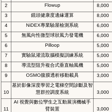
Flowup
2
8,000
鏡頭健康度邊緣運算
3
8,000
NiDEX
專業驗屋檢測系統
4
6,000
無風向性微型球狀風力發電機
5
6,000
Pilloop
6
5,000
實驗鼠灌流取腦模擬訓練系統
7
5,000
導流型阻升複合式垂直軸風機
8
5,000
OSMO
腹膜透析移動載具
9
3,000
基於影像深度學習之電梯空間診斷及智
10
慧群控調度系統
3,000
AI
視覺與數位孿生之互動展演機械手
11
臂裝置
3,000