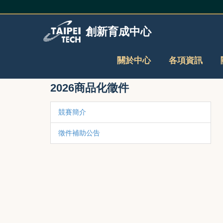
跳
到
主
創新育成中心
要
內
容
關於中心
各項資訊
區
2026商品化徵件
競賽簡介
徵件補助公告