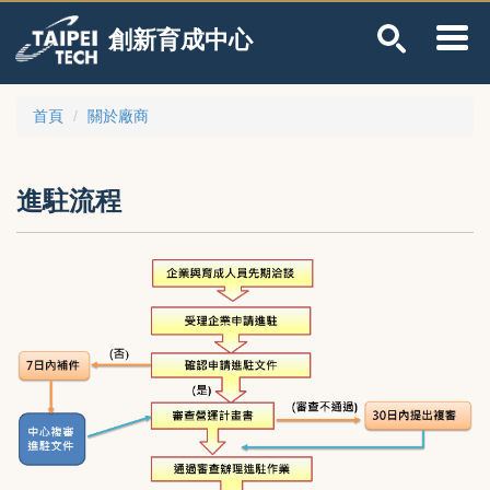
跳
創新育成中心
到
主
要
內
首頁
關於廠商
容
區
進駐流程