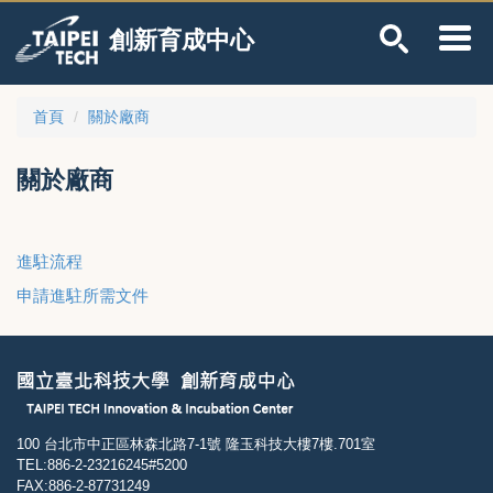
跳
創新育成中心
到
主
要
內
首頁
關於廠商
容
區
關於廠商
進駐流程
申請進駐所需文件
100 台北市中正區林森北路7-1號 隆玉科技大樓7樓.701室
TEL:886-2-23216245#5200
FAX:886-2-87731249