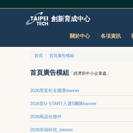
跳
到
主
創新育成中心
要
內
容
關於中心
各項資訊
區
首頁
首頁廣告模組
首頁廣告模組
「經濟部中小企業處」
2026黑客松全國賽banner
2026賀U-START入選5團隊banner
2026商品化徵件
2026幸福科技_banner