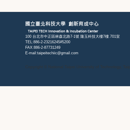
100 台北市中正區林森北路7-1號 隆玉科技大樓7樓.701室
TEL:886-2-23216245#5200
FAX:886-2-87731249
E-mail:taipeitechiic@gmail.com
Copyright © National Taipei University of Technology, Tai