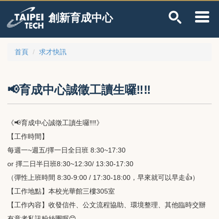
跳
創新育成中心
到
主
要
內
首頁
求才快訊
容
區
📢育成中心誠徵工讀生囉‼‼
《📢育成中心誠徵工讀生囉‼‼》
【工作時間】
每週一~週五/擇一日全日班 8:30~17:30
or 擇二日半日班8:30~12:30/ 13:30-17:30
（彈性上班時間 8:30-9:00 / 17:30-18:00，早來就可以早走👍）
【工作地點】本校光華館三樓305室
【工作內容】收發信件、公文流程協助、環境整理、其他臨時交辦
有意者私訊粉絲團喔😊