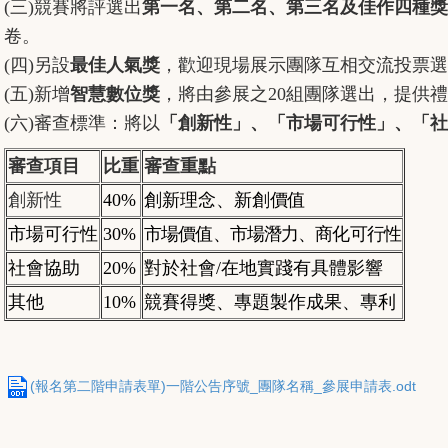
(三)競賽將評選出
第一名、第二名、第三名及佳作四種獎
卷。
(四)另設
最佳人氣獎
，歡迎現場展示團隊互相交流投票選
(五)新增
智慧數位獎
，將由參展之20組團隊選出，提供禮
(六)審查標準：將以
「創新性」、「市場可行性」、「社
審查項目
比重
審查重點
創新性
40%
創新理念、新創價值
市場可行性
30%
市場價值、市場潛力、商化可行性
社會協助
20%
對於社會/在地實踐有具體影響
其他
10%
競賽得獎、專題製作成果、專利
(報名第二階申請表單)一階公告序號_團隊名稱_參展申請表.odt