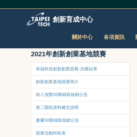
跳
到
主
創新育成中心
要
內
容
關於中心
各項資訊
區
2021年創新創業基地競賽
幸福科技創新創業競賽-決賽結果
創新創業基地競賽簡介
前八強暨20隊錄取核銷公告
第二階段資料繳交說明
書審50隊錄取核銷公告
競賽活動時程表