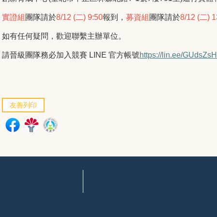
實證組
團隊請於
8/12 (
二
) 9:50
報到，
募資組
團隊請於
8/12 (
二
) 
如有任何疑問，歡迎聯繫主辦單位。
請晉級團隊務必加入競賽
LINE
官方帳號
https://lin.ee/GUdsZsH
友善列印