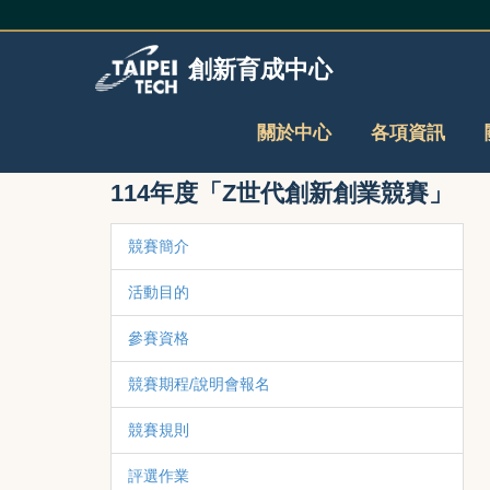
跳
到
主
創新育成中心
要
內
容
關於中心
各項資訊
區
114年度「Z世代創新創業競賽」
競賽簡介
活動目的
參賽資格
競賽期程/說明會報名
競賽規則
評選作業