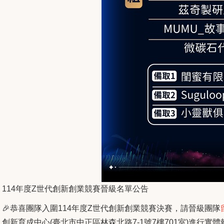
114
年度
Z
世代創新創業競賽晉級名單公告
🎉恭喜團隊入圍
114
年度
Z
世代創新創業競賽決賽，請晉級團隊
創新育成中心
(
臺北市中正區林森北路
7-1
號
7
樓
701
室
)
進行實體