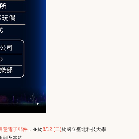
留意電子郵件
，並於
8/12 (
二
)
於國立臺北科技大學
報到及簽約，