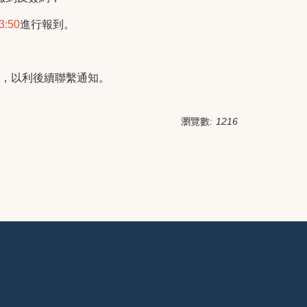
13:50
進行報到
。
，以利後續聯繫通知。
瀏覽數:
1216