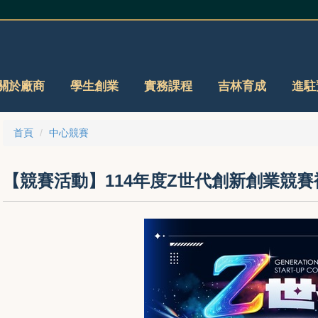
關於廠商
學生創業
實務課程
吉林育成
進駐
首頁
中心競賽
【競賽活動】114年度Z世代創新創業競