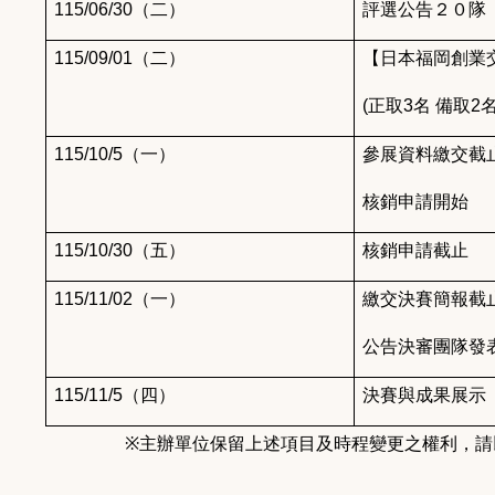
115/06/30
（二）
評選公告２０隊
115/09/01
（二）
【日本福岡創業
(
正取3名 備取2名
115/10/5
（一）
參展資料繳交截
核銷申請開始
115/10/30
（五）
核銷申請截止
115/11/02
（一）
繳交決賽簡報截
公告決審團隊發
115/11/5
（四）
決賽與成果展示
※
主辦單位保留上述項目及時程變更之權利，請