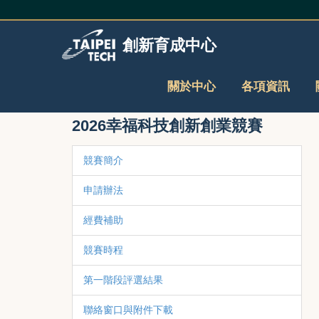
跳
到
主
創新育成中心
要
內
容
關於中心
各項資訊
區
2026幸福科技創新創業競賽
競賽簡介
申請辦法
經費補助
競賽時程
第一階段評選結果
聯絡窗口與附件下載