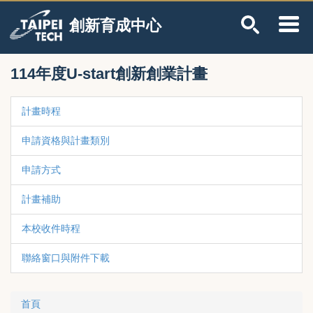
跳
創新育成中心
到
主
要
內
114年度U-start創新創業計畫
容
區
計畫時程
申請資格與計畫類別
申請方式
計畫補助
本校收件時程
聯絡窗口與附件下載
首頁