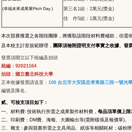
(
幸福未來成果展Pitch Day )
第三名1組：2萬元(獎金)
佳 作5組：1萬元(獎金)
本次競賽獲選之各階段團隊，將獲取該階段材料費補助，但需
及本校主計室規範辦理，
團隊須檢附證明支付事實之收據、發
發票須開立以下統編及抬頭
統編：92021164
抬頭：國立臺北科技大學
正本收據發票請送至：
106 台北市大安區忠孝東路三段一號光華
編號及隊名。
貳、可核支項目如下：
一、材料費: 技術執行所需之成果製作材料費，
每品項單價上限3
二、印刷費：DM費、海報、大圖輸出等(需附樣張及報價單)。
三、
雜支 : 參與競賽所需之文具用品、紙張等相關耗材；碳粉