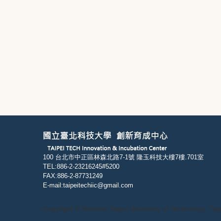
100 台北市中正區林森北路7-1號 隆玉科技大樓7樓.701室
TEL:886-2-23216245#5200
FAX:886-2-87731249
E-mail:taipeitechiic@gmail.com
Copyright © National Taipei University of Technology, Tai