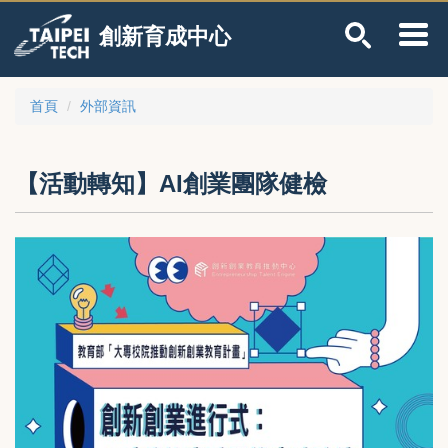
跳
創新育成中心
到
主
要
內
首頁
外部資訊
容
區
【活動轉知】AI創業團隊健檢