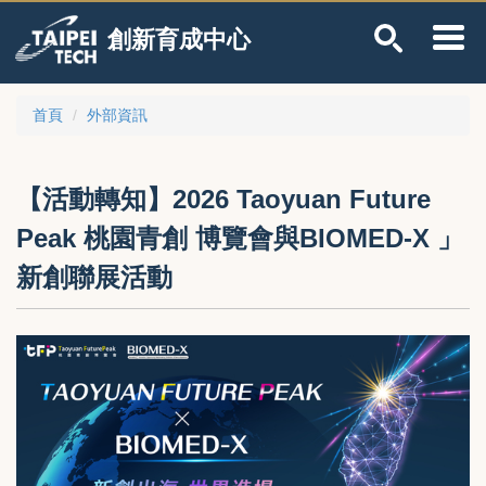
跳
創新育成中心
到
主
要
內
首頁
外部資訊
容
區
【活動轉知】2026 Taoyuan Future
Peak 桃園青創 博覽會與BIOMED-X 」
新創聯展活動