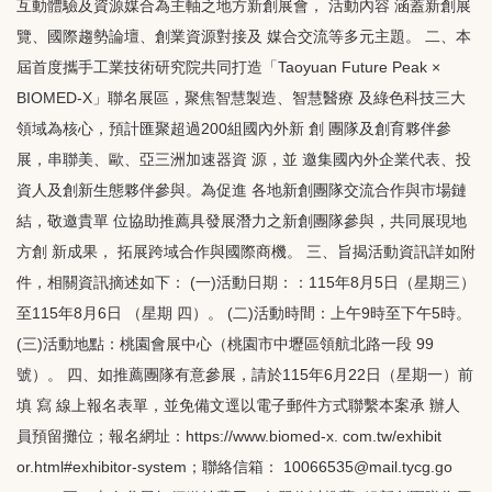
互動體驗及資源媒合為主軸之地方新創展會， 活動內容 涵蓋新創展
覽、國際趨勢論壇、創業資源對接及 媒合交流等多元主題。 二、本
屆首度攜手工業技術研究院共同打造「Taoyuan Future Peak ×
BIOMED-X」聯名展區，聚焦智慧製造、智慧醫療 及綠色科技三大
領域為核心，預計匯聚超過200組國內外新 創 團隊及創育夥伴參
展，串聯美、歐、亞三洲加速器資 源，並 邀集國內外企業代表、投
資人及創新生態夥伴參與。為促進 各地新創團隊交流合作與市場鏈
結，敬邀貴單 位協助推薦具發展潛力之新創團隊參與，共同展現地
方創 新成果， 拓展跨域合作與國際商機。 三、旨揭活動資訊詳如附
件，相關資訊摘述如下： (一)活動日期：：115年8月5日（星期三）
至115年8月6日 （星期 四）。 (二)活動時間：上午9時至下午5時。
(三)活動地點：桃園會展中心（桃園市中壢區領航北路一段 99
號）。 四、如推薦團隊有意參展，請於115年6月22日（星期一）前
填 寫 線上報名表單，並免備文逕以電子郵件方式聯繫本案承 辦人
員預留攤位；報名網址：https://www.biomed-x. com.tw/exhibit
or.html#exhibitor-system；聯絡信箱： 10066535@mail.tycg.go