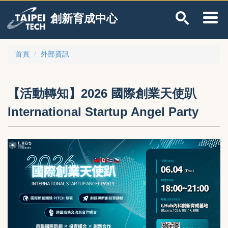
跳
創新育成中心
到
主
要
內
首頁
外部資訊
容
區
【活動轉知】2026 國際創業天使趴
International Startup Angel Party