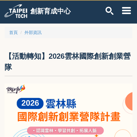
跳
創新育成中心
到
主
要
內
首頁
外部資訊
容
區
【活動轉知】2026雲林國際創新創業營
隊