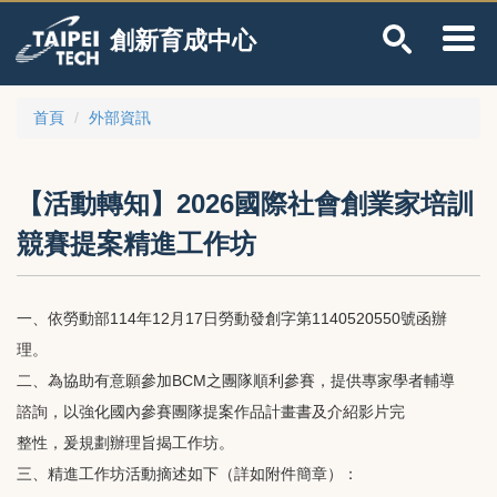
跳
創新育成中心
到
主
要
內
首頁
外部資訊
容
區
【活動轉知】2026國際社會創業家培訓
競賽提案精進工作坊
一、依勞動部114年12月17日勞動發創字第1140520550號函辦
理。
二、為協助有意願參加BCM之團隊順利參賽，提供專家學者輔導
諮詢，以強化國內參賽團隊提案作品計畫書及介紹影片完
整性，爰規劃辦理旨揭工作坊。
三、精進工作坊活動摘述如下（詳如附件簡章）：