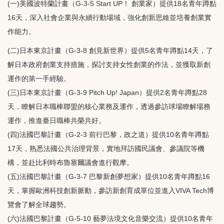
(一)美國波特蘭計畫（G-3-5 Start UP！ 創業家）提供18名青年蹲點
16天，深入社會企業與永續行動場域，強化創新思維並培養創業實
作能力。
(二)日本東京計畫（G-3-8 創見新世界）提供5名青年蹲點14天，了
解日本政府創業支持措施，探討支持女性創業的作法，並獲取新創
運作的第一手經驗。
(三)日本東京計畫（G-3-9 Pitch Up! Japan）提供2名青年蹲點28
天，瞭解日本職棒聯盟的核心業務及運作，透過參訪球場瞭解場務
運作，推進臺日職棒共榮共好。
(四)法國巴黎計畫（G-2-3 前行巴黎，政之道）提供10名青年蹲點
17天，熟悉法國公共治理背景，實地拜訪國民議會、參議院等機
構，並赴比利時布魯塞爾議會進行觀摩。
(五)法國巴黎計畫（G-3-7 巴黎新創夢想家）提供10名青年蹲點16
天，掌握歐洲科技創新脈動，參訪新創育成單位並進入VIVA Tech博
覽會了解全球趨勢。
(六)法國巴黎計畫（G-5-10 藝夢法境文化音樂交流）提供10名青年