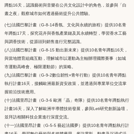
蹲點16天，認識藝術與音樂在公共文化設計中的角色，並參與「白
晝之夜」觀察城市如何透過藝術提升公共體驗。
(七)法國巴黎計畫（G-8-14香氛、文化與永續的旅程）提供10名青
年蹲點17天，探究花卉與香氛產業鏈及其永續轉型，學習香水工藝
與調香技術，從源頭到銷售進行完整認識。
(八)法國巴黎計畫（G-8-15 動出新未來）提供10名青年蹲點16天，
與當地體育組織互動，理解城市以運動為主軸辦理國際賽事（如城
市運動高峰會、極限運動節）的策略。
(九)法國巴黎計畫（G-9-2數位韌性×青年行動）提供10名青年蹲點
執行計畫16天，接觸歐洲最新資安政策，並透過與專業單位交流掌
握前沿技術應用。
(十)法國里昂計畫（G-3-6 歐洲「晶」奇隊）提供10名青年蹲點執行
計畫16天，深入了解歐洲半導體技術發展，參與Leti研究創新論壇，
並拜訪相關科技企業進行深度交流。
(十一)法國里昂計畫（G-5-5 藝起法國夢）提供10名青年蹲點執行計
畫16天，學習數位藝術與多媒體應用，參訪電影、動畫及沉浸式活