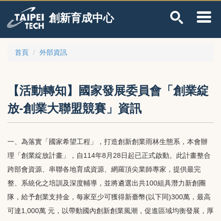
跳
創新育成中心
到
主
要
內
首頁
外部資訊
容
區
【活動轉知】國家發展委員會「創業綻
放-創業大聯盟競賽」資訊
一、為落實「國家希望工程」，打造創新創業雨林生態系，本會辦
理「創業綻放計畫」，自114年8月28日起已正式啟動。此計畫整合
跨部會資源、串聯各地育成資源、網羅頂尖業師專家，提供最完
整、系統化之培訓及深度輔導，並將遴選出共100組具潛力新創團
隊，給予創業支持金，每家至少可獲得新臺幣(以下同)300萬，最高
可達1,000萬 元，以帶動國內創新創業風潮，促進區域均衡發展，厚