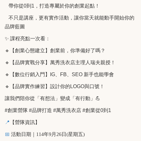
帶你從
0
到
1
，打造專屬於你的創業起點！
不只是講座，更有實作活動，讓你當天就能動手開始你的
品牌藍圖
✨
課程亮點一次看：
🔹
【創業心態建立】創業前，你準備好了嗎？
🔹
【品牌實戰分享】萬秀洗衣店主理人瑞夫親授！
🔹
【數位行銷入門】
IG
、
FB
、
SEO
新手也能學會
🔹
【品牌實作練習】設計你的
LOGO
與口號！
讓我們陪你從「有想法」變成「有行動」
💪
#
創業營隊
#
品牌打造
#
萬秀洗衣店
#
創業從
0
到
1
📍
【營隊資訊】
📅
活動日期｜
114
年9月26日(星期五)