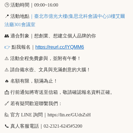
🕒
活動時間｜0
9:00~16:00
📍
活動
地點
｜臺北市億光大樓(集思北科會議中心)3樓艾爾
法廳301會議室
👥
適合對象｜想創業、想建立個人品牌的你
👉
點我報名｜
https://reurl.cc/lYQMM6
⚠
️
活動全程免費參與，並附有午餐！
⚠
️
請自備水壺、文具與充滿創意的大腦！
🔥
名額有限，額滿為止！
📩
行前通知將寄送至信箱，敬請確認報名資料正確。
🔗
若有疑問歡迎聯繫我們：
🙋
官方 LINE 詢問｜
https://lin.ee/GUdsZsH
📞
真人客服電話｜02-2321-6245#5200