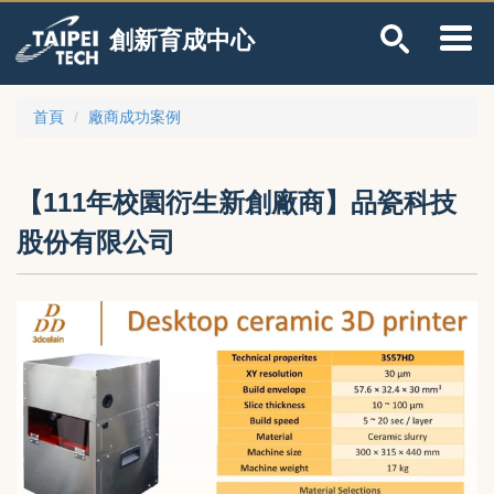
跳
創新育成中心
到
主
要
內
首頁
廠商成功案例
容
區
【111年校園衍生新創廠商】品瓷科技
股份有限公司