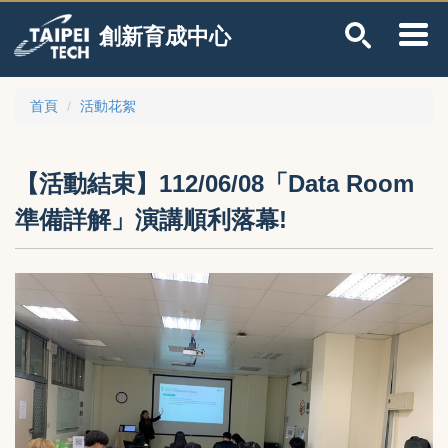
跳
創新育成中心
到
主
要
內
首頁
活動花絮
容
區
【活動結束】112/06/08「Data Room
準備詳解」演講順利落幕!