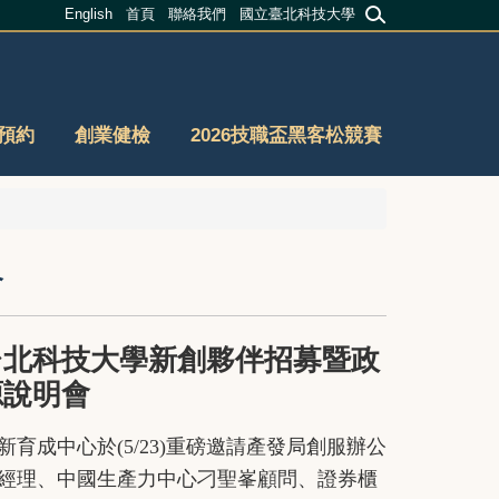
English
首頁
聯絡我們
國立臺北科技大學
預約
創業健檢
2026技職盃黑客松競賽
會
3台北科技大學新創夥伴招募暨政
源說明會
新育成中心於(5/23)重磅邀請產發局創服辦公
經理、中國生產力中心刁聖峯顧問、證券櫃