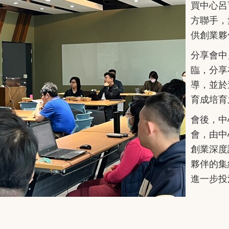
買中心呂
方聯手，
供創業夥
分享會中
臨，分享
導，並於
育成培育
會後，中
會，由中
創業深度
夥伴的集
進一步投