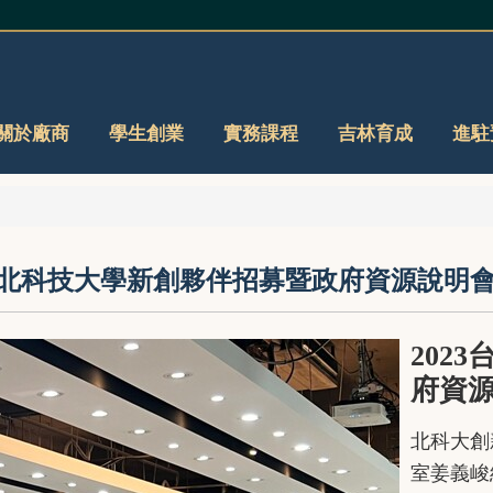
關於廠商
學生創業
實務課程
吉林育成
進駐
023台北科技大學新創夥伴招募暨政府資源說明
202
府資
北科大創
室姜義峻