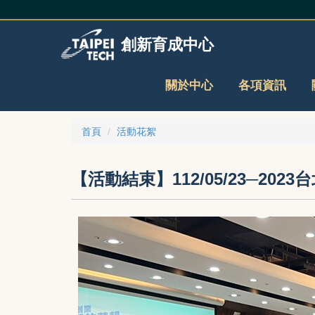
跳
到
主
創新育成中心
要
內
容
關於中心
各項資訊
區
首頁
活動花絮
【活動結束】112/05/23─2