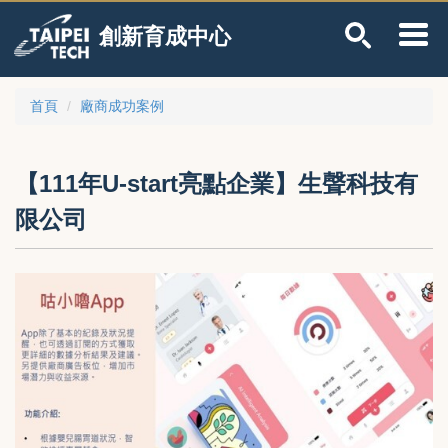
跳
創新育成中心
到
主
要
內
首頁
廠商成功案例
容
區
【111年U-start亮點企業】生聲科技有
限公司