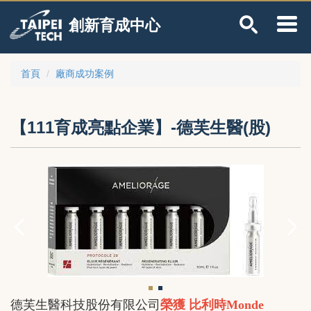
跳
創新育成中心
到
主
要
內
首頁
廠商成功案例
容
區
【111育成亮點企業】-德芙生醫(股)
德芙生醫科技股份有限公司
榮獲
比利時Monde