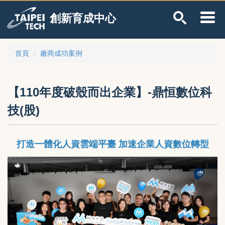
跳
創新育成中心
到
主
要
內
首頁
廠商成功案例
容
區
【110年度破殼而出企業】-鼎恒數位科
技(股)
打造一體化人資雲端平臺 加速企業人資數位轉型