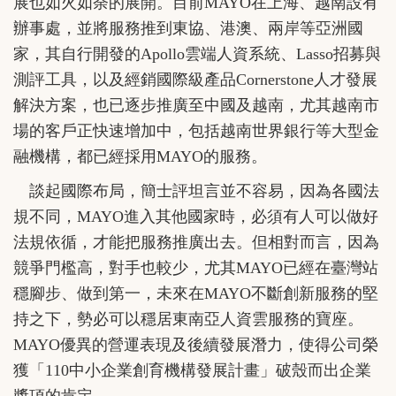
展也如火如荼的展開。目前MAYO在上海、越南設有
辦事處，並將服務推到東協、港澳、兩岸等亞洲國
家，其自行開發的Apollo雲端人資系統、Lasso招募與
測評工具，以及經銷國際級產品Cornerstone人才發展
解決方案，也已逐步推廣至中國及越南，尤其越南市
場的客戶正快速增加中，包括越南世界銀行等大型金
融機構，都已經採用MAYO的服務。
談起國際布局，簡士評坦言並不容易，因為各國法
規不同，MAYO進入其他國家時，必須有人可以做好
法規依循，才能把服務推廣出去。但相對而言，因為
競爭門檻高，對手也較少，尤其MAYO已經在臺灣站
穩腳步、做到第一，未來在MAYO不斷創新服務的堅
持之下，勢必可以穩居東南亞人資雲服務的寶座。
MAYO優異的營運表現及後續發展潛力，使得公司榮
獲「110中小企業創育機構發展計畫」破殼而出企業