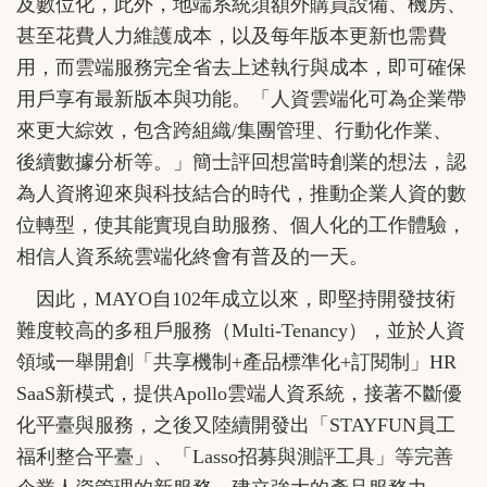
及數位化，此外，地端系統須額外購買設備、機房、
甚至花費人力維護成本，以及每年版本更新也需費
用，而雲端服務完全省去上述執行與成本，即可確保
用戶享有最新版本與功能。「人資雲端化可為企業帶
來更大綜效，包含跨組織/集團管理、行動化作業、
後續數據分析等。」簡士評回想當時創業的想法，認
為人資將迎來與科技結合的時代，推動企業人資的數
位轉型，使其能實現自助服務、個人化的工作體驗，
相信人資系統雲端化終會有普及的一天。
因此，MAYO自102年成立以來，即堅持開發技術
難度較高的多租戶服務（Multi-Tenancy），並於人資
領域一舉開創「共享機制+產品標準化+訂閱制」HR
SaaS新模式，提供Apollo雲端人資系統，接著不斷優
化平臺與服務，之後又陸續開發出「STAYFUN員工
福利整合平臺」、「Lasso招募與測評工具」等完善