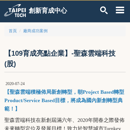
跳
創新育成中心
到
主
要
內
首頁
廠商成功案例
容
區
【109育成亮點企業】-聖森雲端科技
(股)
2020-07-24
【聖森雲端積極佈局新創轉型，朝Project Based轉型
Product/Service Based目標，將成為國內新創轉型典
範！】
聖森雲端科技在新創屆滿六年、2020年開春之際發佈
未來轉型定位及發展目標！致力於智慧城市Turnkey