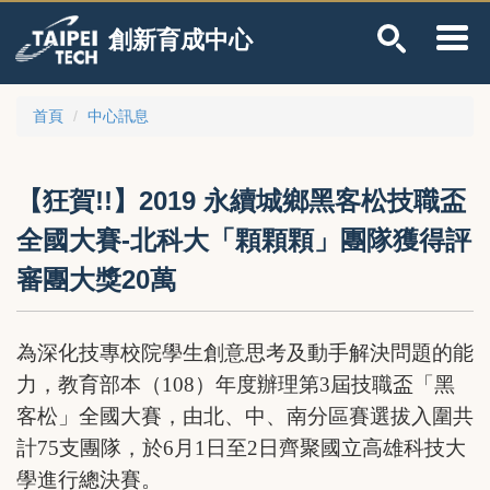
跳
創新育成中心
到
主
要
內
首頁
中心訊息
容
區
【狂賀!!】2019 永續城鄉黑客松技職盃
全國大賽-北科大「顆顆顆」團隊獲得評
審團大獎20萬
為深化技專校院學生創意思考及動手解決問題的能
力，教育部本（108）年度辦理第3屆技職盃「黑
客松」全國大賽，由北、中、南分區賽選拔入圍共
計75支團隊，於6月1日至2日齊聚國立高雄科技大
學進行總決賽。