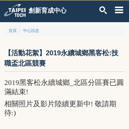
跳
創新育成中心
到
主
要
內
首頁
中心訊息
容
區
【活動花絮】2019永續城鄉黑客松:技
職盃北區競賽
2019黑客松永續城鄉_北區分區賽已圓
滿結束!
相關照片及影片陸續更新中! 敬請期
待:)