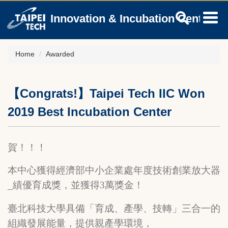
Jump
Innovation & Incubation Center
to
the
main
content
Home
Awarded
block
【Congrats!】Taipei Tech IIC Won
2019 Best Incubation Center
賀！！！
本中心獲得經濟部中小企業處年度技術創業放大器
_績優育成獎，並獲得3萬獎金！
臺北科技大學具備「育成、產學、技轉」三合一的
組織發展能量，提供親產學環境，