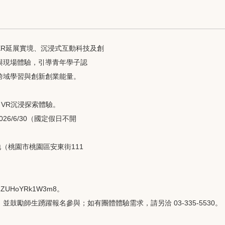
XR延展實境、沉浸式互動科技及創
與現場體驗，引導青年學子認
跨域學習與創新創業能量。
：VR沉浸探索體驗。
2026/6/30（國定假日不開
地（桃園市桃園區安東街111
KfmMZUHoYRk1W3m8。
鼓勵師生踴躍報名參與；如有團體體驗需求，請另洽 03-335-5530。