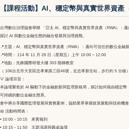
【課程活動】AI、穩定幣與真實世界資產（
台灣數位治理協會舉辦 「亞太 AI、穩定幣與真實世界資產（RWA）
探討 AI 與數位金融生態的融合發展與治理挑戰。
📍主題：AI、穩定幣與真實世界資產（RWA）：邁向可信任的數位金融
📍時間： 114 年 11 月 28 日（星期五）上午 10:00 ~ 12:00
📍地點：先鋒國際研發大樓 303 階梯教室
（ 106台北市大安區忠孝東路三段46號，近忠孝新生站，步行約 5 分鐘
💡 論壇宗旨：
本論壇聚焦於 AI 驅動下的金融創新與監理新格局，探討如何藉由穩定幣（S
可持續的數位金融生態系。
會中將分享國際監理發展與實務案例，協助業界掌握政策脈動與技術機會
📅 活動時間表：
• 10:00－10:15 來賓報到
• 10:15－11:50 主題演講與圓桌論壇