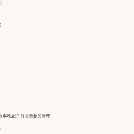
)
)
技能 行政事務處理 報表彙整與管理
。