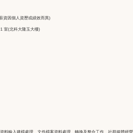
變動薪資因個人資歷或績效而異)
01 室(北科大隆玉大樓)
資料輸入建檔處理、文件檔案資料處理、轉換及整合工作、社群媒體經營