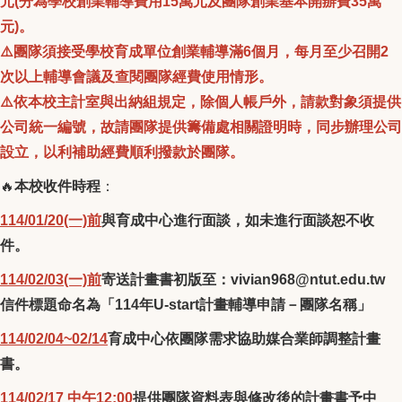
元(分為學校創業輔導費用15萬元及團隊創業基本開辦費35萬
元)。
⚠️
團隊須接受學校育成單位創業輔導滿6個月，每月至少召開2
次以上輔導會議及查閱團隊經費使用情形。
⚠️
依本校主計室與出納組規定，除個人帳戶外，請款對象須提供
公司統一編號，故請團隊提供籌備處相關證明時，同步辦理公司
設立，以利補助經費順利撥款於團隊。
🔥
本校收件時程
：
114/01/20(一)前
與育成中心進行面談，如未進行面談恕不收
件。
114/02/03(一)前
寄送計畫書初版至：vivian968@ntut.edu.tw
信件標題命名為「114年U-start計畫輔導申請－團隊名稱」
114/02/04~02/14
育成中心依團隊需求協助媒合業師調整計畫
書。
114/02/17 中午12:00
提供團隊資料表與修改後的計畫書予中