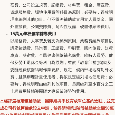
宿費、公司設立規費、記帳費、材料費、租金、廣宣費、
資訊服務費、場地使用費等科目為原則，必要時，得敘明
理由編列其他項目。但不得將補助款支用於人員獎金、國
外差旅費、公關交際費、耐久性設備、硬體修繕等費用。
15萬元學校創業輔導費用
：
以業務費、人事費及雜支為編列原則。業務費編列項目以
講座鐘點費、諮詢費、工讀費、印刷費、國內旅費、短程
車資、膳宿費、全民健康保險補充保費、臨時人員勞、健
保及勞工退休金等科目為原則，並依「教育部補(捐)助及
委辦經費核撥結報作業要點」規定，倘內部場地有對外收
費，且供辦理計畫使用者，得依規定編列場地使用費；必
要時，得敘明理由編列其他項目。另應編列至少百分之三
十經費用於輔導團隊之專業業師諮詢費用。
⚠️
經評選核定獲補助後，團隊須與學校育成單位簽約進駐，並完
成公司行號籌備處設立申請，始得請領第1階段補助款全額50萬