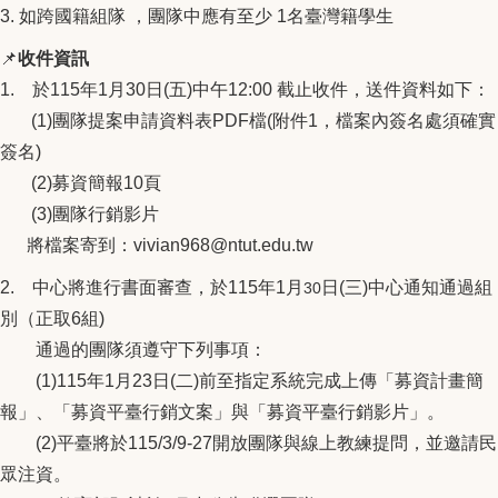
3. 如跨國籍組隊 ，團隊中應有至少 1名臺灣籍學生
📌
收件資訊
1. 於115年1月30日(五)中午12:00 截止收件，送件資料如下：
(1)團隊提案申請資料表PDF檔(附件1，檔案內簽名處須確實
簽名)
(2)募資簡報10頁
(3)團隊行銷影片
將檔案寄到：vivian968@ntut.edu.tw
2. 中心將進行書面審查，於115年1月
日(三)中心通知通過組
30
別（正取6組)
通過的團隊須遵守下列事項：
(1)115年1月23日(二)前至指定系統完成上傳「募資計畫簡
報」、「募資平臺行銷文案」與「募資平臺行銷影片」。
(2)平臺將於115/3/9-27開放團隊與線上教練提問，並邀請民
眾注資。